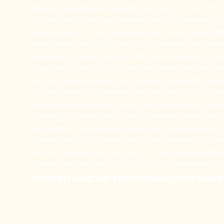
Melanin. Das Melanin erwärmt sich, wenn es mit Licht 
bestrahlt wird. Die Haare werden von der Haarmatrix geb
Ansammlung von 200 verschiedenen Zellen. Diese Matrix
Nährstoffen versorgt. Bei der IPL-Haarentfernung werde
geschädigt, sondern auch die für deren Wachstum zuständ
Haarfolikel durch Hitze zu zerstören, ohne dabei die 
Bei der Epilation können nur die Haare behandelt werden
Wachstumsphase befinden. Deshalb kann es nach einig
Nachwachsen kommen. Diese "nachwachsenden" Haare s
vorherigen Behandlung in der Ruhephase waren und 
wechselten. Ein eindeutig verringertes Nachwachsen is
Behandlung festzustellen. Nach jeder Behandlung fall
und 21. Tag nach und nach aus. Im Laufe der Behand
dünner und spärlicher nach. Ca. 6 bis 15 Behandlunge
ES KOMMT GANZ AUF IHREN PERSÖNLICHEN HAARW