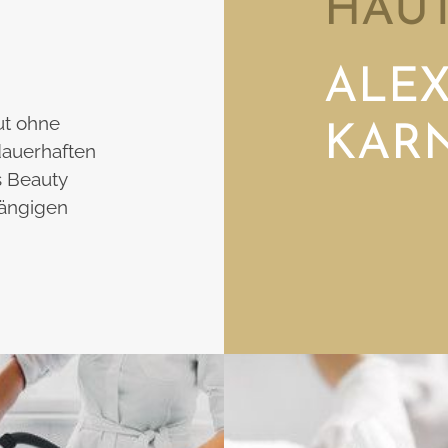
HAUT
ALE
ut ohne
KAR
dauerhaften
s Beauty
gängigen