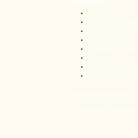
Ihre Vorteile:
Durch die „In-Motion-Me
Es kann keine Verbrenn
Die Behandlungen sind p
Behandelt wird in eine
Die Behandlung sonnenge
möglich.
Die Behandlung pigmentar
Es kann zu jeder Jahres
Preise Super Hair Removal
Bei gleichzeitiger Behandlun
Rabatt!