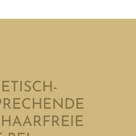
ETISCH-
PRECHENDE
HAARFREIE