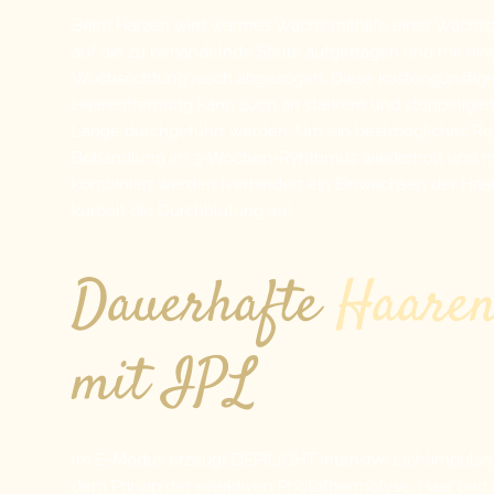
Beim Harzen wird warmes Wachs mithilfe einer Wachsp
auf die zu behandelnde Stelle aufgetragen und mit ein
Wuchsrichtung rasch abgezogen. Diese kostengünstig
Haarentfernung kann auch an starkem und stoppeligem 
Länge durchgeführt werden. Um ein bestmögliches Resul
Behandlung im 3-Wochen-Ryhthmus wiederholt und mi
kombiniert werden (verhindert ein Einwachsen der Haar
kurbelt die Durchblutung an).
Dauerhafte
Haaren
mit IPL
Im E-Modus erzeugt DEPILIGHT intensive Lichtimpulse z
dem Prinzip der selektiven Photothermolyse. Haar und 