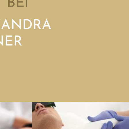
 BEI
XANDRA
NER