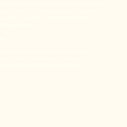
hen Geräten greift man die Stammzellen und nicht
haltene Melanin an. Die Behandlungen sind somit
nter und Nebenwirkungen wie Schachbrettmuster oder
hlossen werden.
bar
ganzen Körper entfernen. Zuerst testen wir
elle, ob sich die Behandlung für Sie eignet.
Körperhaare am ganzen Körper entfernen:
h