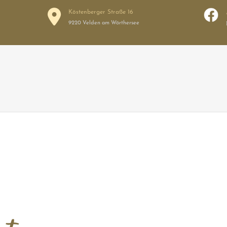

Köstenberger Straße 16
9220 Velden am Wörthersee