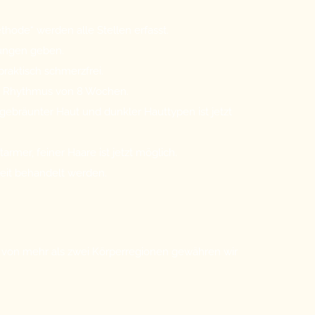
thode“ werden alle Stellen erfasst.
ungen geben.
raktisch schmerzfrei.
m Rhythmus von 8 Wochen.
bräunter Haut und dunkler Hauttypen ist jetzt
mer, feiner Haare ist jetzt möglich.
zeit behandelt werden.
g von mehr als zwei Körperregionen gewähren wir