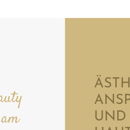
ÄSTH
auty
ANS
n am
UND 