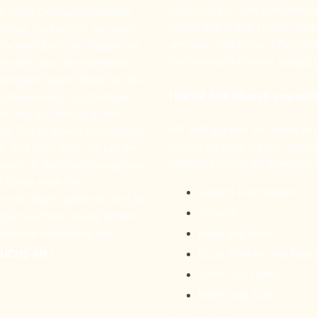
Gegensatz zu den herkömmlic
im roten Lichtwellenbereich
primär das in den Haaren ent
ildet. Sie besteht aus einer
weniger zeitintensiv, effizie
 wird durch die Papille mit
Verbrennung können ausgesc
n nicht nur die Haarfolikel
igen Zellen. Ziel ist es, die
Hier ist SHR überall anwend
umgebene Haut zu schädigen.
, die sich aktuell in der
Mit SHR können wir Haare am 
er Zeit zu einem scheinbaren
jedoch an einer kleinen Hautst
ind dann jene, die bei der
Danach können wir störende 
danach in die Wachstumsphase
t schon nach der 1.
Gesicht und Nacken
en die Haare zwischen dem 10.
Achseln
lungen wachsen Haare immer
n können notwendig sein.
Bikini und intim
UCHS AN !
Brust, Rücken und Bauc
Arme und Hände
Beine und Füße