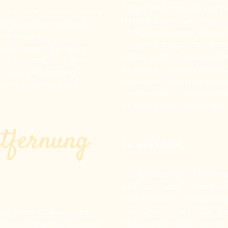
Super Hair Removal ist eine n
atrone in Haarwuchsrichtung
Haarentfernung zum Einsatz k
em Vliesstreifen gegen die
„In-Motion-Methode“, Gleittech
e Methode der
des Behandlungsareals ermögl
Haar von 0,3 bis 0,5 cm
entfällt, denn die neue Gleitt
tat zu erzielen, sollte die
dauerhaften Haarentfernung d
t einem Hautpeeling
enthaltene Melanin nur zu max
e, öffnet die Poren und
Lasergeräten, die nur das Mela
die Haut auf die Stammzellen
tfernung
So wirkt SHR.
Der Applikator gleitet mehrmal
wird das Gewebe erwärmt und 
einer schnellen Wiederholung
Aufsetzen des Handstücks wer
ur Photo - Epilation nach
erhitzt werden sollen, von de
Haut enthalten den Farbstoff