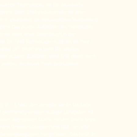
euartige Technologie, die für dauerhafte
ommt. Beim SHR wird erstmals mit einer
nik, gearbeitet, die eine exaktere Bearbeitung
icht. Das präzise Aufsetzen des Handstücks
echnik stellt einen Durchbruch in der
ar. Die SHR Technologie nutzt das im Haar
imal 50% (nicht wie beim IPL und bei
nin nutzen). Zusätzlich wirkt SHR direkt durch
, welche die neuen Haare produzieren.
s (6 – 8 Mal) über dieselbe Stelle. Dadurch
gleichzeitig werden multiple Lichtpulse mit
srate abgegeben. Durch leichten Druck beim
den Gewebeflüssigkeit und Blut, die nicht
r Behandlungszone ferngehalten. Das heißt, im