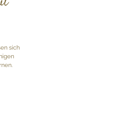
ut
en sich
nigen
rnen.