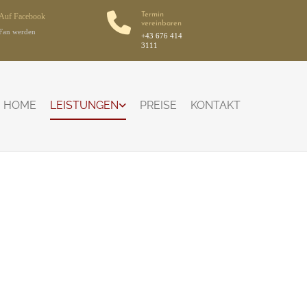

Termin
Auf Facebook
vereinbaren
Fan werden
+43 676 414
3111
HOME
LEISTUNGEN
PREISE
KONTAKT